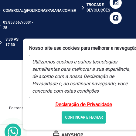
TROCAS E
DEVOLUÇÕES
COMERCIAL@POLTRONASPARANA.COM.BR
03.853.667/0001-
25
8:30 AS
17:30
Nosso site usa cookies para melhorar a navegaçã
Utilizamos cookies e outras tecnologias
semelhantes para melhorar a sua experiência,
de acordo com a nossa Declaração de
Privacidade e, ao continuar navegando, você
concorda com estas condições
Declaração de Privacidade
Poltronas Paraná |
CNPJ:
03.853.667/0001-25 © Direitos Reservados
poltronasparana.com.br
CONTINUAR E FECHAR