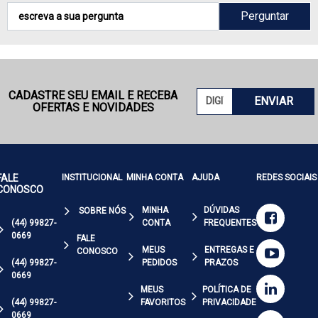
Perguntar
CADASTRE SEU EMAIL E RECEBA
ENVIAR
OFERTAS E NOVIDADES
FALE
INSTITUCIONAL
MINHA CONTA
AJUDA
REDES SOCIAIS
CONOSCO
MINHA
DÚVIDAS
SOBRE NÓS
(44) 99827-
CONTA
FREQUENTES
0669
FALE
MEUS
ENTREGAS E
CONOSCO
(44) 99827-
PEDIDOS
PRAZOS
0669
MEUS
POLÍTICA DE
(44) 99827-
FAVORITOS
PRIVACIDADE
0669